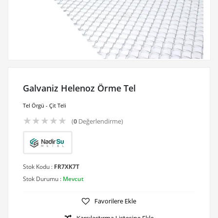
Galvaniz Helenoz Örme Tel
Tel Örgü - Çit Teli
★
★
★
★
★
(
0
Değerlendirme)
Stok Kodu :
FR7XK7T
Stok Durumu :
Mevcut
Favorilere Ekle
Karşılaştırma Listesine Ekle