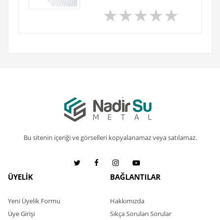
★
★
★
★
★
Bu sitenin içeriği ve görselleri kopyalanamaz veya satılamaz.
ÜYELİK
BAĞLANTILAR
Yeni Üyelik Formu
Hakkımızda
Üye Girişi
Sıkça Sorulan Sorular