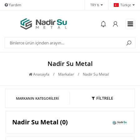
Yardım
İletişim
Hes
TRY ₺
Türkçe
Nadir Su Metal
Anasayfa
/
Markalar
/
Nadir Su Metal
FİLTRELE
MARKANIN KATEGORILERI
Nadir Su Metal (0)