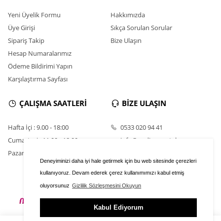
Yeni Üyelik Formu
Hakkımızda
Üye Girişi
Sıkça Sorulan Sorular
Sipariş Takip
Bize Ulaşın
Hesap Numaralarımız
Ödeme Bildirimi Yapın
Karşılaştırma Sayfası
ÇALIŞMA SAATLERİ
BİZE ULAŞIN
Hafta İçi : 9.00 - 18:00
0533 020 94 41
Cumartesi : 11.00 - 18:00
info@nadirsumetal.com
Pazar : Kapalı
Deneyiminizi daha iyi hale getirmek için bu web sitesinde çerezleri
kullanıyoruz. Devam ederek çerez kullanımımızı kabul etmiş
oluyorsunuz
Gizlilik Sözleşmesini Okuyun
Kabul Ediyorum