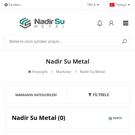
Yardım
İletişim
Hes
TRY ₺
Türkçe
Nadir Su Metal
Anasayfa
/
Markalar
/
Nadir Su Metal
FİLTRELE
MARKANIN KATEGORILERI
Nadir Su Metal (0)