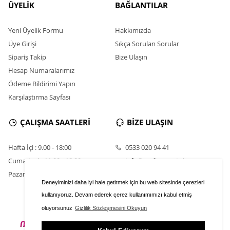
ÜYELİK
BAĞLANTILAR
Yeni Üyelik Formu
Hakkımızda
Üye Girişi
Sıkça Sorulan Sorular
Sipariş Takip
Bize Ulaşın
Hesap Numaralarımız
Ödeme Bildirimi Yapın
Karşılaştırma Sayfası
ÇALIŞMA SAATLERİ
BİZE ULAŞIN
Hafta İçi : 9.00 - 18:00
0533 020 94 41
Cumartesi : 11.00 - 18:00
info@nadirsumetal.com
Pazar : Kapalı
Deneyiminizi daha iyi hale getirmek için bu web sitesinde çerezleri
kullanıyoruz. Devam ederek çerez kullanımımızı kabul etmiş
oluyorsunuz
Gizlilik Sözleşmesini Okuyun