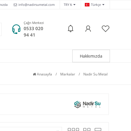
mızda
info@nadirsumetal.com
TRY ₺
Türkçe
Çağrı Merkezi
0533 020
94 41
Hakkımızda
Anasayfa
/
Markalar
/
Nadir Su Metal