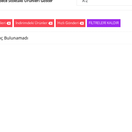
dece Stoktaki Ürünleri Göster
A-Z
leri
İndirimdeki Ürünler
Hızlı Gönderi
FİLTRELERİ KALDIR
ç Bulunamadı