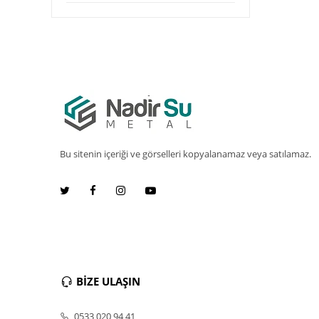
Bu sitenin içeriği ve görselleri kopyalanamaz veya satılamaz.
BİZE ULAŞIN
0533 020 94 41