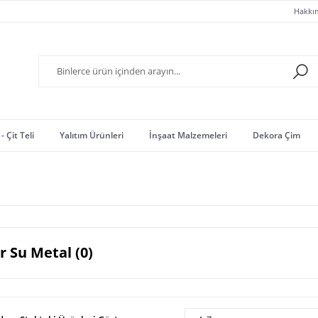
Hakkı
- Çit Teli
Yalıtım Ürünleri
İnşaat Malzemeleri
Dekora Çim
r Su Metal (0)