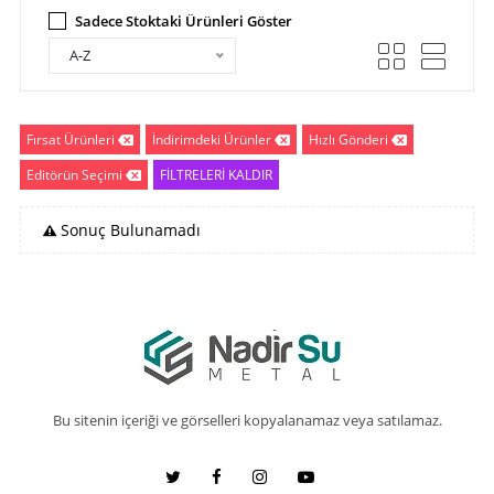
Sadece Stoktaki Ürünleri Göster
A-Z
Fırsat Ürünleri
İndirimdeki Ürünler
Hızlı Gönderi
Editörün Seçimi
FİLTRELERİ KALDIR
Sonuç Bulunamadı
Bu sitenin içeriği ve görselleri kopyalanamaz veya satılamaz.