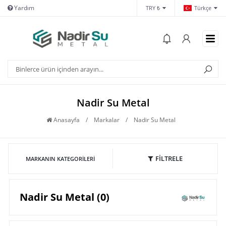
Yardım
İletişim
Hes
TRY ₺
Türkçe
Nadir Su Metal
Anasayfa
/
Markalar
/
Nadir Su Metal
FİLTRELE
MARKANIN KATEGORILERI
Nadir Su Metal (0)