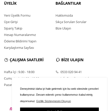
ÜYELİK
BAĞLANTILAR
Yeni Üyelik Formu
Hakkımızda
Üye Girişi
Sıkça Sorulan Sorular
Sipariş Takip
Bize Ulaşın
Hesap Numaralarımız
Ödeme Bildirimi Yapın
Karşılaştırma Sayfası
ÇALIŞMA SAATLERİ
BİZE ULAŞIN
Hafta İçi : 9.00 - 18:00
0533 020 94 41
Cumartesi : 11.00 - 18:00
info@nadirsumetal.com
Pazar : Kapalı
Deneyiminizi daha iyi hale getirmek için bu web sitesinde çerezleri
kullanıyoruz. Devam ederek çerez kullanımımızı kabul etmiş
oluyorsunuz
Gizlilik Sözleşmesini Okuyun