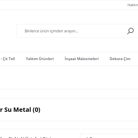
Hakkı
- Çit Teli
Yalıtım Ürünleri
İnşaat Malzemeleri
Dekora Çim
r Su Metal (0)