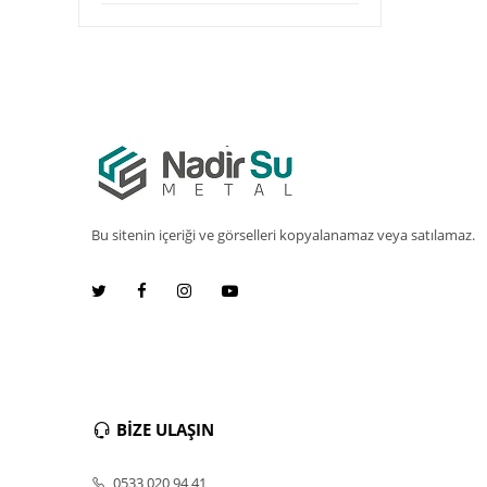
Bu sitenin içeriği ve görselleri kopyalanamaz veya satılamaz.
BİZE ULAŞIN
0533 020 94 41