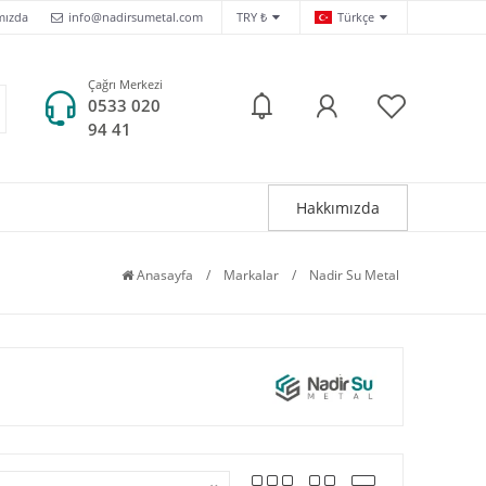
mızda
info@nadirsumetal.com
TRY ₺
Türkçe
Çağrı Merkezi
0533 020
94 41
Hakkımızda
Anasayfa
/
Markalar
/
Nadir Su Metal