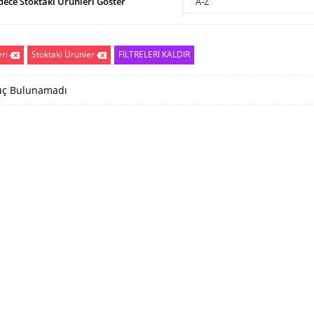
dece Stoktaki Ürünleri Göster
A-Z
eri
Stoktaki Ürünler
FİLTRELERİ KALDIR
ç Bulunamadı